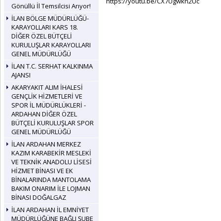
https://youtu.be/CX7Ugwkn2Uc
Gönüllü İl Temsilcisi Arıyor!
İLAN BÖLGE MÜDÜRLÜĞÜ-
KARAYOLLARI KARS 18.
DİĞER ÖZEL BÜTÇELİ
KURULUŞLAR KARAYOLLARI
GENEL MÜDÜRLÜĞÜ
İLAN T.C. SERHAT KALKINMA
AJANSI
AKARYAKIT ALIM İHALESİ
GENÇLİK HİZMETLERİ VE
SPOR İL MÜDÜRLÜKLERİ -
ARDAHAN DİĞER ÖZEL
BÜTÇELİ KURULUŞLAR SPOR
GENEL MÜDÜRLÜĞÜ
İLAN ARDAHAN MERKEZ
KAZIM KARABEKİR MESLEKİ
VE TEKNİK ANADOLU LİSESİ
HİZMET BİNASI VE EK
BİNALARINDA MANTOLAMA
BAKIM ONARIM İLE LOJMAN
BİNASI DOĞALGAZ
İLAN ARDAHAN İL EMNİYET
MÜDÜRLÜĞÜNE BAĞLI ŞUBE