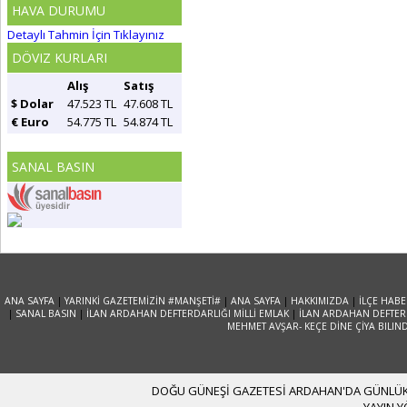
HAVA DURUMU
Detaylı Tahmin İçin Tıklayınız
DÖVIZ KURLARI
Alış
Satış
$ Dolar
47.523 TL
47.608 TL
€ Euro
54.775 TL
54.874 TL
SANAL BASIN
ANA SAYFA
|
YARINKİ GAZETEMİZİN #MANŞETİ#
|
ANA SAYFA
|
HAKKIMIZDA
|
İLÇE HABE
|
SANAL BASIN
|
İLAN ARDAHAN DEFTERDARLIĞI MİLLİ EMLAK
|
İLAN ARDAHAN DEFTERD
MEHMET AVŞAR- KEÇE DİNE ÇİYA BILIN
DOĞU GÜNEŞİ GAZETESİ ARDAHAN'DA GÜNLÜK YA