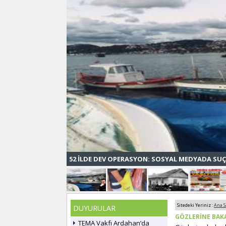
52 İLDE DEV OPERASYON: SOSYAL MEDYADA SUÇ
Sitedeki Yeriniz :
Ana S
DUYURULAR
GÖZLERİNE BAK
TEMA Vakfı Ardahan’da