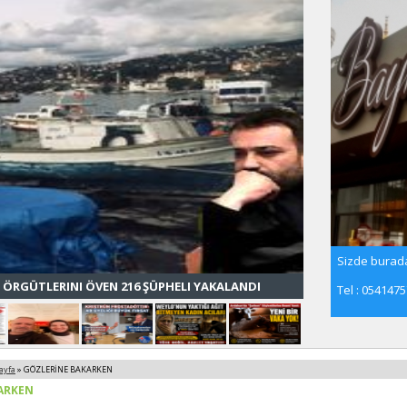
Sizde burada
 ÖRGÜTLERINI ÖVEN 216 ŞÜPHELI YAKALANDI
Tel : 054147
ayfa
» GÖZLERİNE BAKARKEN
ARKEN