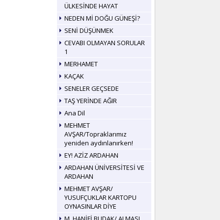
ÜLKESİNDE HAYAT
NEDEN Mİ DOĞU GÜNEŞİ?
SENİ DÜŞÜNMEK
CEVABI OLMAYAN SORULAR
1
MERHAMET
KAÇAK
SENELER GEÇSEDE
TAŞ YERİNDE AĞIR
Ana Dil
MEHMET
AVŞAR/Topraklarımız
yeniden aydınlanırken!
EY! AZİZ ARDAHAN
ARDAHAN ÜNİVERSİTESİ VE
ARDAHAN
MEHMET AVŞAR/
YUSUFÇUKLAR KARTOPU
OYNASINLAR DİYE
M. HANİFİ BUDAK/ ALMASI