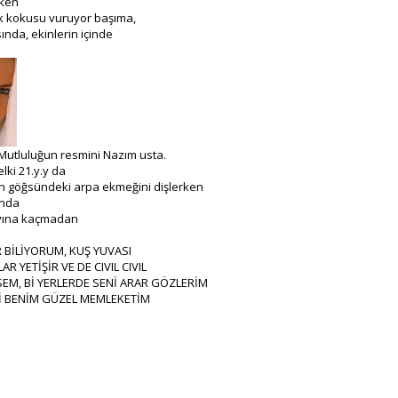
rken
ak kokusu vuruyor başıma,
ında, ekinlerin içinde
Mutluluğun resmini Nazım usta.
elki 21.y.y da
un göğsündeki arpa ekmeğini dişlerken
'nda
ayına kaçmadan
 BİLİYORUM, KUŞ YUVASI
R YETİŞİR VE DE CIVIL CIVIL
SEM, Bİ YERLERDE SENİ ARAR GÖZLERİM
İ BENİM GÜZEL MEMLEKETİM