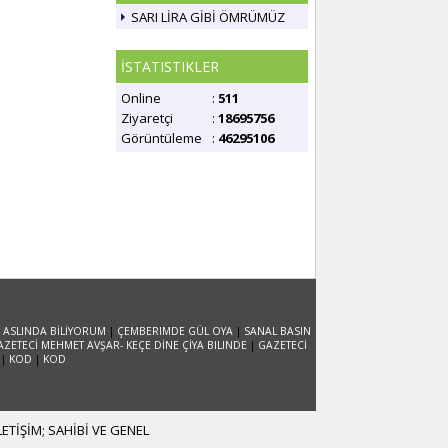
SARI LİRA GİBİ ÖMRÜMÜZ
İSTATISTIKLER
Online
:
511
Ziyaretçi
:
18695756
Görüntüleme
:
46295106
 ASLINDA BİLİYORUM
|
ÇEMBERIMDE GÜL OYA
|
SANAL BASIN
AZETECİ MEHMET AVŞAR- KEÇE DİNE ÇİYA BILINDE
|
GAZETECİ
|
KOD
|
KOD
TİŞİM; SAHİBİ VE GENEL