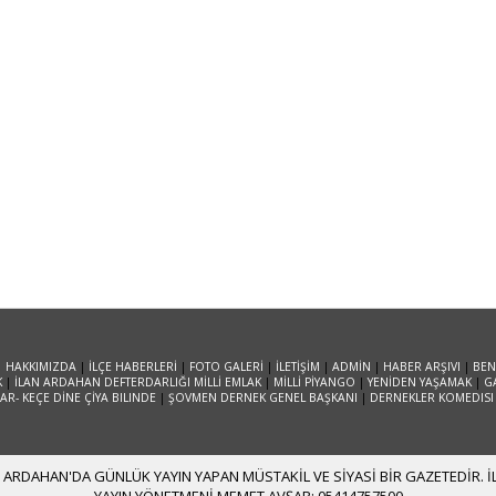
|
HAKKIMIZDA
|
İLÇE HABERLERİ
|
FOTO GALERİ
|
İLETİŞİM
|
ADMİN
|
HABER ARŞIVI
|
BEN
K
|
İLAN ARDAHAN DEFTERDARLIĞI MİLLİ EMLAK
|
MİLLİ PİYANGO
|
YENİDEN YAŞAMAK
|
G
R- KEÇE DİNE ÇİYA BILINDE
|
ŞOVMEN DERNEK GENEL BAŞKANI
|
DERNEKLER KOMEDISI
ARDAHAN'DA GÜNLÜK YAYIN YAPAN MÜSTAKİL VE SİYASİ BİR GAZETEDİR. İLE