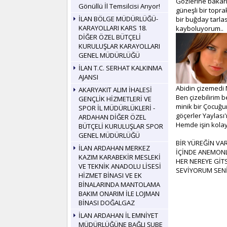
Gözlerine baka
Gönüllü İl Temsilcisi Arıyor!
güneşli bir topr
İLAN BÖLGE MÜDÜRLÜĞÜ-
bir buğday tarlas
KARAYOLLARI KARS 18.
kayboluyorum..
DİĞER ÖZEL BÜTÇELİ
KURULUŞLAR KARAYOLLARI
GENEL MÜDÜRLÜĞÜ
İLAN T.C. SERHAT KALKINMA
AJANSI
Abidin çizemedi 
AKARYAKIT ALIM İHALESİ
Ben çizebilirim b
GENÇLİK HİZMETLERİ VE
minik bir Çocuğ
SPOR İL MÜDÜRLÜKLERİ -
göçerler Yaylası
ARDAHAN DİĞER ÖZEL
Hemde işin kol
BÜTÇELİ KURULUŞLAR SPOR
GENEL MÜDÜRLÜĞÜ
BİR YÜREĞİN VAR
İLAN ARDAHAN MERKEZ
İÇİNDE ANEMONLA
KAZIM KARABEKİR MESLEKİ
HER NEREYE GİT
VE TEKNİK ANADOLU LİSESİ
SEVİYORUM SEN
HİZMET BİNASI VE EK
BİNALARINDA MANTOLAMA
BAKIM ONARIM İLE LOJMAN
BİNASI DOĞALGAZ
İLAN ARDAHAN İL EMNİYET
MÜDÜRLÜĞÜNE BAĞLI ŞUBE