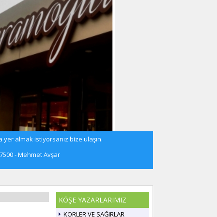
 yer almak istiyorsanız bize ulaşın.
57500 - Mehmet Avşar
KÖŞE YAZARLARIMIZ
KÖRLER VE SAĞIRLAR