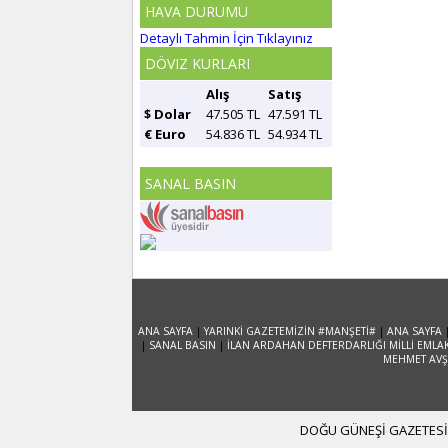
HAVA DURUMU
Detaylı Tahmin İçin Tıklayınız
DÖVIZ KURLARI
Alış
Satış
$ Dolar
47.505 TL
47.591 TL
€ Euro
54.836 TL
54.934 TL
SANAL BASIN
ANA SAYFA
|
YARINKİ GAZETEMİZİN #MANŞETİ#
|
ANA SAYFA
|
SANAL BASIN
|
İLAN ARDAHAN DEFTERDARLIĞI MİLLİ EMLA
MEHMET AVŞA
DOĞU GÜNEŞİ GAZETESİ 