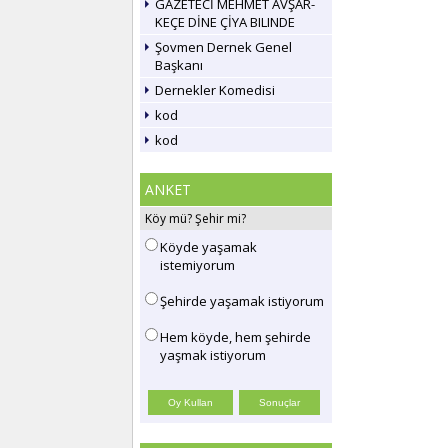
GAZETECİ MEHMET AVŞAR-
KEÇE DİNE ÇİYA BILINDE
Şovmen Dernek Genel
Başkanı
Dernekler Komedisi
kod
kod
ANKET
Köy mü? Şehir mi?
Köyde yaşamak
istemiyorum
Şehirde yaşamak istiyorum
Hem köyde, hem şehirde
yaşmak istiyorum