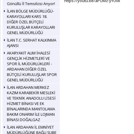
https://youtu.be/aPUMz-yYUvk
Gönüllü İl Temsilcisi Arıyor!
İLAN BÖLGE MÜDÜRLÜĞÜ-
KARAYOLLARI KARS 18.
DİĞER ÖZEL BÜTÇELİ
KURULUŞLAR KARAYOLLARI
GENEL MÜDÜRLÜĞÜ
İLAN T.C. SERHAT KALKINMA
AJANSI
AKARYAKIT ALIM İHALESİ
GENÇLİK HİZMETLERİ VE
SPOR İL MÜDÜRLÜKLERİ -
ARDAHAN DİĞER ÖZEL
BÜTÇELİ KURULUŞLAR SPOR
GENEL MÜDÜRLÜĞÜ
İLAN ARDAHAN MERKEZ
KAZIM KARABEKİR MESLEKİ
VE TEKNİK ANADOLU LİSESİ
HİZMET BİNASI VE EK
BİNALARINDA MANTOLAMA
BAKIM ONARIM İLE LOJMAN
BİNASI DOĞALGAZ
İLAN ARDAHAN İL EMNİYET
MÜDÜRLÜĞÜNE BAĞLI ŞUBE