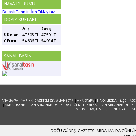
HAVA DURUMU
Detaylı Tahmin İçin Tıklayınız
DÖVIZ KURLARI
Alış
Satış
$ Dolar
47.505 TL
47.591 TL
€ Euro
54.836 TL
54.934 TL
SANAL BASIN
ANA SAYFA
|
YARINKİ GAZETEMİZİN #MANŞETİ#
|
ANA SAYFA
|
HAKKIMIZDA
|
İLÇE HABE
|
SANAL BASIN
|
İLAN ARDAHAN DEFTERDARLIĞI MİLLİ EMLAK
|
İLAN ARDAHAN DEFTERD
MEHMET AVŞAR- KEÇE DİNE ÇİYA BILIN
DOĞU GÜNEŞİ GAZETESİ ARDAHAN'DA GÜNLÜK YA