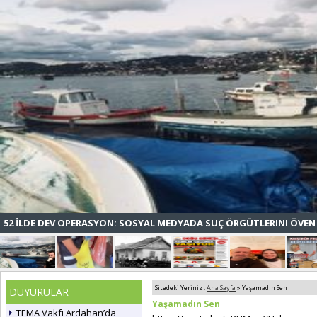
52 İLDE DEV OPERASYON: SOSYAL MEDYADA SUÇ ÖRGÜTLERINI ÖVEN 
Sitedeki Yeriniz :
Ana Sayfa
» Yaşamadın Sen
DUYURULAR
Yaşamadın Sen
TEMA Vakfı Ardahan’da