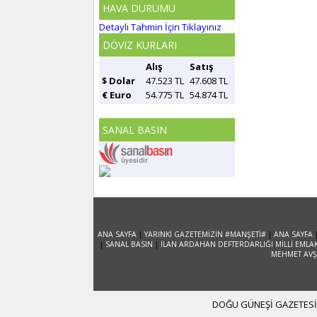
HAVA DURUMU
Detaylı Tahmin İçin Tıklayınız
DÖVIZ KURLARI
Alış
Satış
$ Dolar
47.523 TL
47.608 TL
€ Euro
54.775 TL
54.874 TL
SANAL BASIN
ANA SAYFA
|
YARINKİ GAZETEMİZİN #MANŞETİ#
|
ANA SAYFA
|
SANAL BASIN
|
İLAN ARDAHAN DEFTERDARLIĞI MİLLİ EMLA
MEHMET AVŞA
DOĞU GÜNEŞİ GAZETESİ 