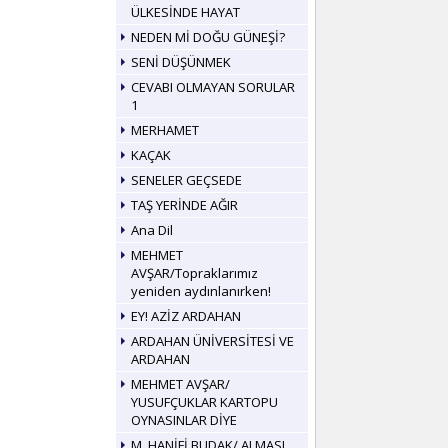
ÜLKESİNDE HAYAT
NEDEN Mİ DOĞU GÜNEŞİ?
SENİ DÜŞÜNMEK
CEVABI OLMAYAN SORULAR
1
MERHAMET
KAÇAK
SENELER GEÇSEDE
TAŞ YERİNDE AĞIR
Ana Dil
MEHMET
AVŞAR/Topraklarımız
yeniden aydınlanırken!
EY! AZİZ ARDAHAN
ARDAHAN ÜNİVERSİTESİ VE
ARDAHAN
MEHMET AVŞAR/
YUSUFÇUKLAR KARTOPU
OYNASINLAR DİYE
M. HANİFİ BUDAK/ ALMASI