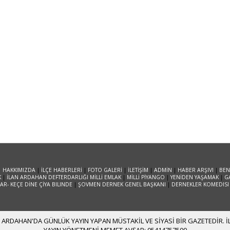
|
HAKKIMIZDA
|
İLÇE HABERLERİ
|
FOTO GALERİ
|
İLETİŞİM
|
ADMİN
|
HABER ARŞIVI
|
BEN
K
|
İLAN ARDAHAN DEFTERDARLIĞI MİLLİ EMLAK
|
MİLLİ PİYANGO
|
YENİDEN YAŞAMAK
|
G
R- KEÇE DİNE ÇİYA BILINDE
|
ŞOVMEN DERNEK GENEL BAŞKANI
|
DERNEKLER KOMEDISI
ARDAHAN'DA GÜNLÜK YAYIN YAPAN MÜSTAKİL VE SİYASİ BİR GAZETEDİR. İLE