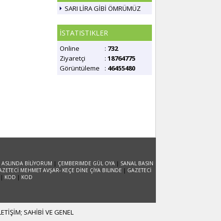
SARI LİRA GİBİ ÖMRÜMÜZ
İSTATISTIKLER
Online
:
732
Ziyaretçi
:
18764775
Görüntüleme
:
46455480
 ASLINDA BİLİYORUM
|
ÇEMBERIMDE GÜL OYA
|
SANAL BASIN
AZETECİ MEHMET AVŞAR- KEÇE DİNE ÇİYA BILINDE
|
GAZETECİ
|
KOD
|
KOD
TİŞİM; SAHİBİ VE GENEL