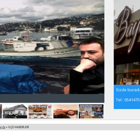
Sizde burada
Tel : 054147
ayfa
» İLÇE HABERLERİ