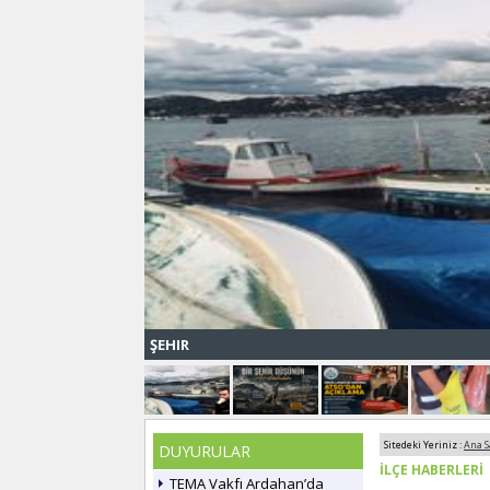
ŞEHIR
Sitedeki Yeriniz :
Ana S
DUYURULAR
İLÇE HABERLERİ
TEMA Vakfı Ardahan’da