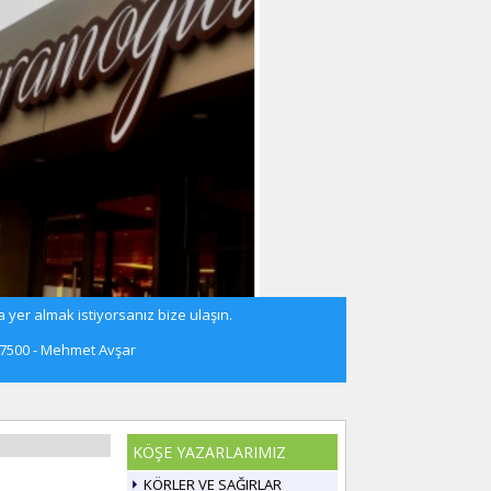
 yer almak istiyorsanız bize ulaşın.
57500 - Mehmet Avşar
KÖŞE YAZARLARIMIZ
KÖRLER VE SAĞIRLAR