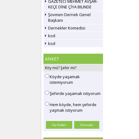
GAZETECİ MEHMET AVŞAR-
KEÇE DİNE ÇİYA BILINDE
Şovmen Dernek Genel
Başkanı
Dernekler Komedisi
kod
kod
ANKET
Köy mü? Şehir mi?
Köyde yaşamak
istemiyorum
Şehirde yaşamak istiyorum
Hem köyde, hem şehirde
yaşmak istiyorum