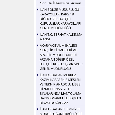
Gönüllü İl Temsilcisi Arıyor!
İLAN BÖLGE MÜDÜRLÜĞÜ-
KARAYOLLARI KARS 18.
DİĞER ÖZEL BÜTÇELİ
KURULUŞLAR KARAYOLLARI
GENEL MÜDÜRLÜĞÜ
İLAN T.C. SERHAT KALKINMA
AJANSI
AKARYAKIT ALIM İHALESİ
GENÇLİK HİZMETLERİ VE
SPOR İL MÜDÜRLÜKLERİ -
ARDAHAN DİĞER ÖZEL
BÜTÇELİ KURULUŞLAR SPOR
GENEL MÜDÜRLÜĞÜ
İLAN ARDAHAN MERKEZ
KAZIM KARABEKİR MESLEKİ
VE TEKNİK ANADOLU LİSESİ
HİZMET BİNASI VE EK
BİNALARINDA MANTOLAMA
BAKIM ONARIM İLE LOJMAN
BİNASI DOĞALGAZ
İLAN ARDAHAN İL EMNİYET
MÜDÜRLÜĞÜNE BAĞLI ŞUBE