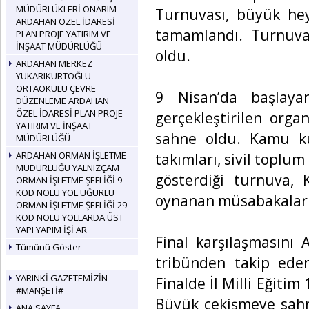
MÜDÜRLÜKLERİ ONARIM
Turnuvası, büyük hey
ARDAHAN ÖZEL İDARESİ
tamamlandı. Turnuvan
PLAN PROJE YATIRIM VE
İNŞAAT MÜDÜRLÜĞÜ
oldu.
ARDAHAN MERKEZ
YUKARIKURTOĞLU
ORTAOKULU ÇEVRE
9 Nisan’da başlaya
DÜZENLEME ARDAHAN
ÖZEL İDARESİ PLAN PROJE
gerçekleştirilen org
YATIRIM VE İNŞAAT
sahne oldu. Kamu ku
MÜDÜRLÜĞÜ
ARDAHAN ORMAN İŞLETME
takımları, sivil toplum
MÜDÜRLÜĞÜ YALNIZÇAM
gösterdiği turnuva,
ORMAN İŞLETME ŞEFLİĞİ 9
KOD NOLU YOL UĞURLU
oynanan müsabakalar
ORMAN İŞLETME ŞEFLİĞİ 29
KOD NOLU YOLLARDA ÜST
YAPI YAPIM İŞİ AR
Final karşılaşmasını
Tümünü Göster
tribünden takip eder
YARINKİ GAZETEMİZİN
Finalde İl Milli Eğitim
#MANŞETİ#
Büyük çekişmeye sahn
ANA SAYFA