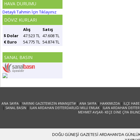
HAVA DURUMU
Detaylı Tahmin İçin Tıklayınız
DÖVIZ KURLARI
Alış
Satış
$ Dolar
47.523 TL
47.608 TL
€ Euro
54.775 TL
54.874 TL
SANAL BASIN
ANA SAYFA
|
YARINKİ GAZETEMİZİN #MANŞETİ#
|
ANA SAYFA
|
HAKKIMIZDA
|
İLÇE HABE
|
SANAL BASIN
|
İLAN ARDAHAN DEFTERDARLIĞI MİLLİ EMLAK
|
İLAN ARDAHAN DEFTERD
MEHMET AVŞAR- KEÇE DİNE ÇİYA BILIN
DOĞU GÜNEŞİ GAZETESİ ARDAHAN'DA GÜNLÜK YA