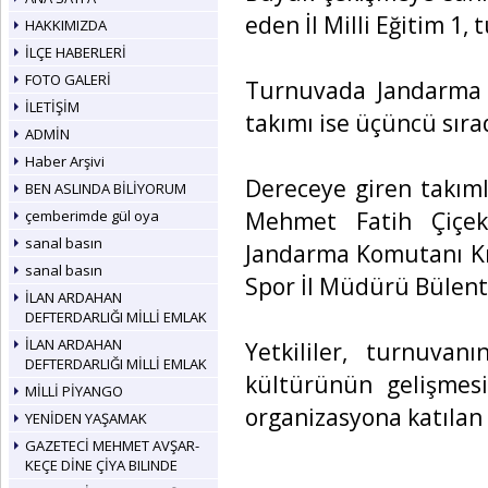
eden İl Milli Eğitim 1
HAKKIMIZDA
İLÇE HABERLERİ
FOTO GALERİ
Turnuvada Jandarma G
İLETİŞİM
takımı ise üçüncü sırad
ADMİN
Haber Arşivi
Dereceye giren takıml
BEN ASLINDA BİLİYORUM
Mehmet Fatih Çiçekli
çemberimde gül oya
sanal basın
Jandarma Komutanı Kı
sanal basın
Spor İl Müdürü Bülent
İLAN ARDAHAN
DEFTERDARLIĞI MİLLİ EMLAK
İLAN ARDAHAN
Yetkililer, turnuva
DEFTERDARLIĞI MİLLİ EMLAK
kültürünün gelişmes
MİLLİ PİYANGO
organizasyona katılan 
YENİDEN YAŞAMAK
GAZETECİ MEHMET AVŞAR-
KEÇE DİNE ÇİYA BILINDE