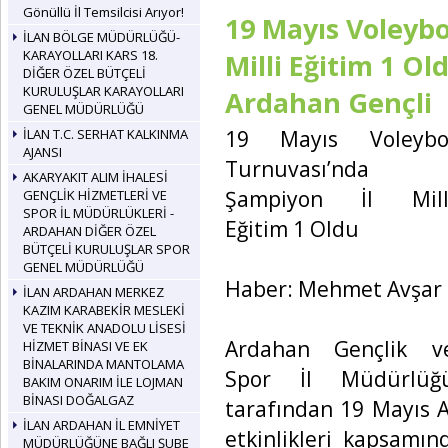
Gönüllü İl Temsilcisi Arıyor!
19 Mayıs Voleybo
İLAN BÖLGE MÜDÜRLÜĞÜ-
KARAYOLLARI KARS 18.
Milli Eğitim 1 O
DİĞER ÖZEL BÜTÇELİ
KURULUŞLAR KARAYOLLARI
Ardahan Gençli
GENEL MÜDÜRLÜĞÜ
19 Mayıs Voleybo
İLAN T.C. SERHAT KALKINMA
AJANSI
Turnuvası’nda
AKARYAKIT ALIM İHALESİ
Şampiyon İl Mill
GENÇLİK HİZMETLERİ VE
SPOR İL MÜDÜRLÜKLERİ -
Eğitim 1 Oldu
ARDAHAN DİĞER ÖZEL
BÜTÇELİ KURULUŞLAR SPOR
GENEL MÜDÜRLÜĞÜ
Haber: Mehmet Avşar
İLAN ARDAHAN MERKEZ
KAZIM KARABEKİR MESLEKİ
VE TEKNİK ANADOLU LİSESİ
Ardahan Gençlik v
HİZMET BİNASI VE EK
BİNALARINDA MANTOLAMA
Spor İl Müdürlüğ
BAKIM ONARIM İLE LOJMAN
BİNASI DOĞALGAZ
tarafından 19 Mayıs 
İLAN ARDAHAN İL EMNİYET
etkinlikleri kapsamı
MÜDÜRLÜĞÜNE BAĞLI ŞUBE