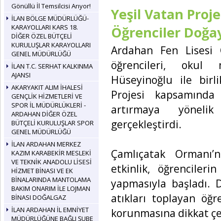
Gönüllü İl Temsilcisi Arıyor!
Yeşil Vatan Proje
İLAN BÖLGE MÜDÜRLÜĞÜ-
KARAYOLLARI KARS 18.
Öğrenciler Doğay
DİĞER ÖZEL BÜTÇELİ
KURULUŞLAR KARAYOLLARI
Ardahan Fen Lisesi 
GENEL MÜDÜRLÜĞÜ
öğrencileri, okul
İLAN T.C. SERHAT KALKINMA
AJANSI
Hüseyinoğlu ile birl
AKARYAKIT ALIM İHALESİ
Projesi kapsamında 
GENÇLİK HİZMETLERİ VE
SPOR İL MÜDÜRLÜKLERİ -
artırmaya yönelik
ARDAHAN DİĞER ÖZEL
gerçekleştirdi.
BÜTÇELİ KURULUŞLAR SPOR
GENEL MÜDÜRLÜĞÜ
İLAN ARDAHAN MERKEZ
Çamlıçatak Ormanı’
KAZIM KARABEKİR MESLEKİ
VE TEKNİK ANADOLU LİSESİ
etkinlik, öğrencileri
HİZMET BİNASI VE EK
BİNALARINDA MANTOLAMA
yapmasıyla başladı. 
BAKIM ONARIM İLE LOJMAN
atıkları toplayan öğr
BİNASI DOĞALGAZ
İLAN ARDAHAN İL EMNİYET
korunmasına dikkat çe
MÜDÜRLÜĞÜNE BAĞLI ŞUBE