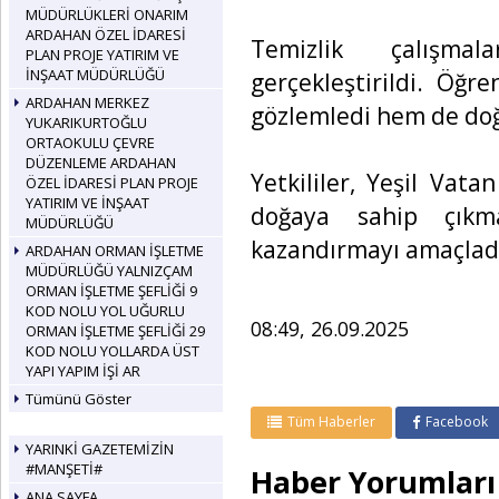
MÜDÜRLÜKLERİ ONARIM
ARDAHAN ÖZEL İDARESİ
Temizlik çalışma
PLAN PROJE YATIRIM VE
İNŞAAT MÜDÜRLÜĞÜ
gerçekleştirildi. Öğr
ARDAHAN MERKEZ
gözlemledi hem de doğa
YUKARIKURTOĞLU
ORTAOKULU ÇEVRE
DÜZENLEME ARDAHAN
Yetkililer, Yeşil Vata
ÖZEL İDARESİ PLAN PROJE
YATIRIM VE İNŞAAT
doğaya sahip çıkma
MÜDÜRLÜĞÜ
kazandırmayı amaçladığ
ARDAHAN ORMAN İŞLETME
MÜDÜRLÜĞÜ YALNIZÇAM
ORMAN İŞLETME ŞEFLİĞİ 9
KOD NOLU YOL UĞURLU
08:49, 26.09.2025
ORMAN İŞLETME ŞEFLİĞİ 29
KOD NOLU YOLLARDA ÜST
YAPI YAPIM İŞİ AR
Tümünü Göster
Tüm Haberler
Facebook
YARINKİ GAZETEMİZİN
#MANŞETİ#
Haber Yorumları
ANA SAYFA