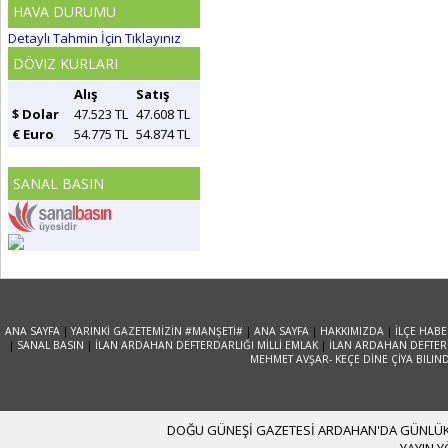
HAVA DURUMU
Detaylı Tahmin İçin Tıklayınız
DÖVIZ KURLARI
Alış
Satış
$ Dolar
47.523 TL
47.608 TL
€ Euro
54.775 TL
54.874 TL
SANAL BASIN
ANA SAYFA
|
YARINKİ GAZETEMİZİN #MANŞETİ#
|
ANA SAYFA
|
HAKKIMIZDA
|
İLÇE HABE
|
SANAL BASIN
|
İLAN ARDAHAN DEFTERDARLIĞI MİLLİ EMLAK
|
İLAN ARDAHAN DEFTERD
MEHMET AVŞAR- KEÇE DİNE ÇİYA BILIN
DOĞU GÜNEŞİ GAZETESİ ARDAHAN'DA GÜNLÜK YA