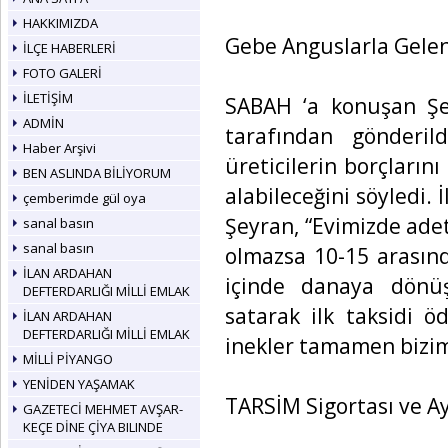
HAKKIMIZDA
Gebe Anguslarla Gelen
İLÇE HABERLERİ
FOTO GALERİ
İLETİŞİM
SABAH ‘a konuşan Şe
ADMİN
tarafından gönderild
Haber Arşivi
üreticilerin borçların
BEN ASLINDA BİLİYORUM
alabileceğini söyledi.
çemberimde gül oya
Şeyran, “Evimizde adet
sanal basın
sanal basın
olmazsa 10-15 arasınd
İLAN ARDAHAN
içinde danaya dönüş
DEFTERDARLIĞI MİLLİ EMLAK
satarak ilk taksidi ö
İLAN ARDAHAN
DEFTERDARLIĞI MİLLİ EMLAK
inekler tamamen bizim
MİLLİ PİYANGO
YENİDEN YAŞAMAK
TARSİM Sigortası ve Ay
GAZETECİ MEHMET AVŞAR-
KEÇE DİNE ÇİYA BILINDE