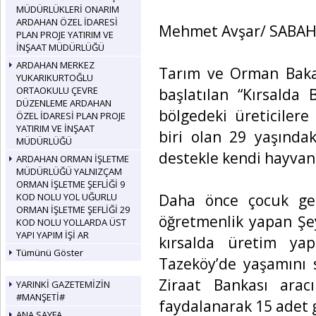
MÜDÜRLÜKLERİ ONARIM
ARDAHAN ÖZEL İDARESİ
Mehmet Avşar/ SABA
PLAN PROJE YATIRIM VE
İNŞAAT MÜDÜRLÜĞÜ
ARDAHAN MERKEZ
Tarım ve Orman Bakanl
YUKARIKURTOĞLU
ORTAOKULU ÇEVRE
başlatılan “Kırsalda 
DÜZENLEME ARDAHAN
bölgedeki üreticiler
ÖZEL İDARESİ PLAN PROJE
YATIRIM VE İNŞAAT
biri olan 29 yaşında
MÜDÜRLÜĞÜ
destekle kendi hayvanc
ARDAHAN ORMAN İŞLETME
MÜDÜRLÜĞÜ YALNIZÇAM
ORMAN İŞLETME ŞEFLİĞİ 9
Daha önce çocuk gel
KOD NOLU YOL UĞURLU
ORMAN İŞLETME ŞEFLİĞİ 29
öğretmenlik yapan Şey
KOD NOLU YOLLARDA ÜST
YAPI YAPIM İŞİ AR
kırsalda üretim yap
Tümünü Göster
Tazeköy’de yaşamını 
Ziraat Bankası aracı
YARINKİ GAZETEMİZİN
#MANŞETİ#
faydalanarak 15 adet 
ANA SAYFA