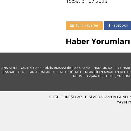
15:59, 31.07.2025
Tüm Haberler
Facebook
Haber Yorumları
ANA SAYFA
|
YARINKİ GAZETEMİZİN #MANŞETİ#
|
ANA SAYFA
|
HAKKIMIZDA
|
İLÇE HABE
|
SANAL BASIN
|
İLAN ARDAHAN DEFTERDARLIĞI MİLLİ EMLAK
|
İLAN ARDAHAN DEFTERD
MEHMET AVŞAR- KEÇE DİNE ÇİYA BILIN
DOĞU GÜNEŞİ GAZETESİ ARDAHAN'DA GÜNLÜK YA
YAYIN 