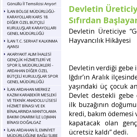
Gönüllü İl Temsilcisi Arıyor!
Devletin Üretici
İLAN BÖLGE MÜDÜRLÜĞÜ-
KARAYOLLARI KARS 18.
Sıfırdan Başlaya
DİĞER ÖZEL BÜTÇELİ
KURULUŞLAR KARAYOLLARI
Devletin Üreticiye “
GENEL MÜDÜRLÜĞÜ
Hayvancılık Hikâyesi
İLAN T.C. SERHAT KALKINMA
AJANSI
AKARYAKIT ALIM İHALESİ
GENÇLİK HİZMETLERİ VE
SPOR İL MÜDÜRLÜKLERİ -
Devletin verdiği gebe i
ARDAHAN DİĞER ÖZEL
Iğdır’ın Aralık ilçesin
BÜTÇELİ KURULUŞLAR SPOR
GENEL MÜDÜRLÜĞÜ
yaşındaki üç çocuk an
İLAN ARDAHAN MERKEZ
Devlet destekli gebe 
KAZIM KARABEKİR MESLEKİ
VE TEKNİK ANADOLU LİSESİ
ilk buzağının doğumu
HİZMET BİNASI VE EK
BİNALARINDA MANTOLAMA
kredi, bakım ödemesi 
BAKIM ONARIM İLE LOJMAN
kapatacak olan genç 
BİNASI DOĞALGAZ
İLAN ARDAHAN İL EMNİYET
ücretsiz kaldı” dedi.
MÜDÜRLÜĞÜNE BAĞLI ŞUBE