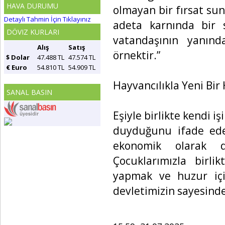
HAVA DURUMU
olmayan bir fırsat su
Detaylı Tahmin İçin Tıklayınız
adeta karnında bir 
DÖVIZ KURLARI
vatandaşının yanın
Alış
Satış
örnektir.”
$ Dolar
47.488 TL
47.574 TL
€ Euro
54.810 TL
54.909 TL
Hayvancılıkla Yeni Bir
SANAL BASIN
Eşiyle birlikte kendi 
duyduğunu ifade eden
ekonomik olarak d
Çocuklarımızla birl
yapmak ve huzur içi
devletimizin sayesind