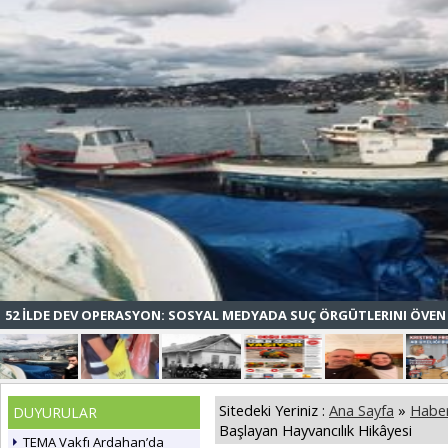
52 İLDE DEV OPERASYON: SOSYAL MEDYADA SUÇ ÖRGÜTLERINI ÖVEN 
Sitedeki Yeriniz :
Ana Sayfa
»
Haber
DUYURULAR
Başlayan Hayvancılık Hikâyesi
TEMA Vakfı Ardahan’da