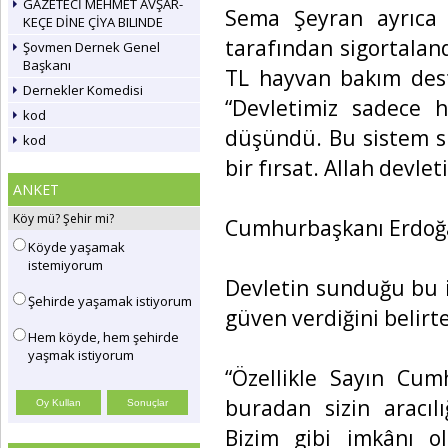
GAZETECİ MEHMET AVŞAR-
Sema Şeyran ayrıca 
KEÇE DİNE ÇİYA BILINDE
tarafından sigortalan
Şovmen Dernek Genel
Başkanı
TL hayvan bakım deste
Dernekler Komedisi
“Devletimiz sadece 
kod
düşündü. Bu sistem sı
kod
bir fırsat. Allah devle
ANKET
Köy mü? Şehir mi?
Cumhurbaşkanı Erdoğ
Köyde yaşamak
istemiyorum
Devletin sunduğu bu i
Şehirde yaşamak istiyorum
güven verdiğini belirt
Hem köyde, hem şehirde
yaşmak istiyorum
“Özellikle Sayın Cu
buradan sizin aracılı
Bizim gibi imkânı o